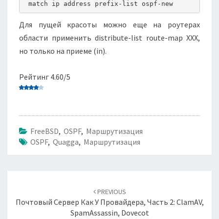
 match ip address prefix-list ospf-new
Для пущей красоты можно еще на роутерах
области применить distribute-list route-map XXX,
но только на приеме (in).
Рейтинг 4.60/5
FreeBSD
,
OSPF
,
Маршрутизация
OSPF
,
Quagga
,
Маршрутизация
Навигация
по
PREVIOUS
записям
Почтовый Сервер Как У Провайдера, Часть 2: ClamAV,
SpamAssassin, Dovecot