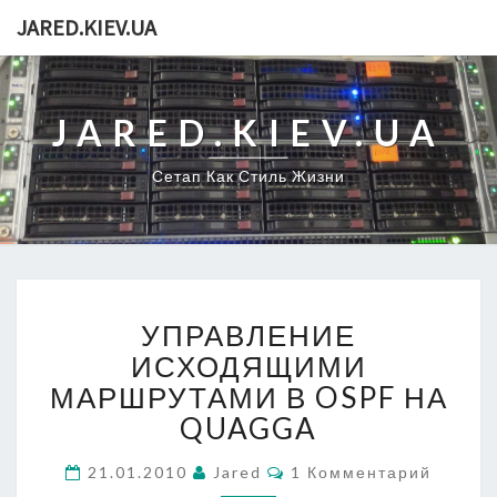
JARED.KIEV.UA
JARED.KIEV.UA
Сетап Как Стиль Жизни
УПРАВЛЕНИЕ
УПРАВЛЕНИЕ
ИСХОДЯЩИМИ
МАРШРУТАМИ
ИСХОДЯЩИМИ
В
МАРШРУТАМИ В OSPF НА
OSPF
QUAGGA
НА
QUAGGA
Комментарии
21.01.2010
Jared
1 Комментарий