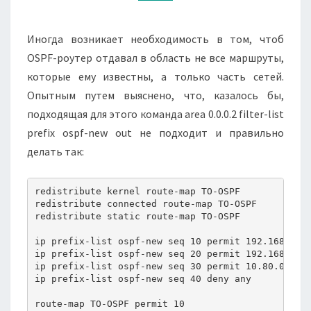
Иногда возникает необходимость в том, чтоб
OSPF-роутер отдавал в область не все маршруты,
которые ему известны, а только часть сетей.
Опытным путем выяснено, что, казалось бы,
подходящая для этого команда area 0.0.0.2 filter-list
prefix ospf-new out не подходит и правильно
делать так:
redistribute kernel route-map TO-OSPF

redistribute connected route-map TO-OSPF

redistribute static route-map TO-OSPF

ip prefix-list ospf-new seq 10 permit 192.168.77.0
ip prefix-list ospf-new seq 20 permit 192.168.90.0
ip prefix-list ospf-new seq 30 permit 10.80.0.0/16
ip prefix-list ospf-new seq 40 deny any

route-map TO-OSPF permit 10
