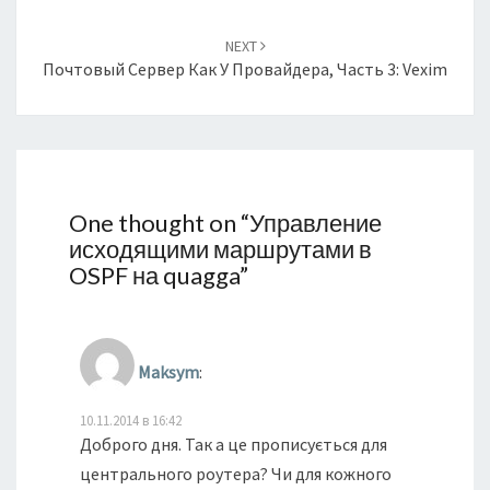
NEXT
Почтовый Сервер Как У Провайдера, Часть 3: Vexim
One thought on “
Управление
исходящими маршрутами в
OSPF на quagga
”
Maksym
:
10.11.2014 в 16:42
Доброго дня. Так а це прописується для
центрального роутера? Чи для кожного