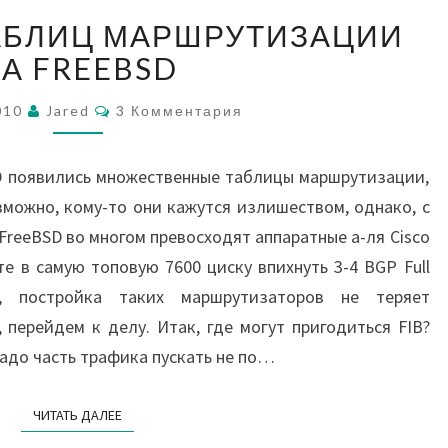
НЕСКОЛЬКО
АБЛИЦ МАРШРУТИЗАЦИИ
ТАБЛИЦ
МАРШРУТИЗАЦИИ
А FREEBSD
НА
Комментарии
FREEBSD
010
Jared
3 Комментария
SD появились множественные таблицы маршрутизации,
озможно, кому-то они кажутся излишеством, однако, с
 FreeBSD во многом превосходят аппаратные а-ля Cisco
 в самую топовую 7600 циску впихнуть 3-4 BGP Full
), постройка таких маршрутизаторов не теряет
, перейдем к делу. Итак, где могут пригодиться FIB?
надо часть трафика пускать не по…
ЧИТАТЬ ДАЛЕЕ
ЧИТАТЬ ДАЛЕЕ