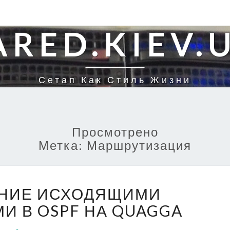
ARED.KIEV.
Сетап Как Стиль Жизни
Просмотрено
Метка:
Маршрутизация
УПРАВЛЕНИЕ
НИЕ ИСХОДЯЩИМИ
ИСХОДЯЩИМИ
МАРШРУТАМИ
И В OSPF НА QUAGGA
В
Комментарии