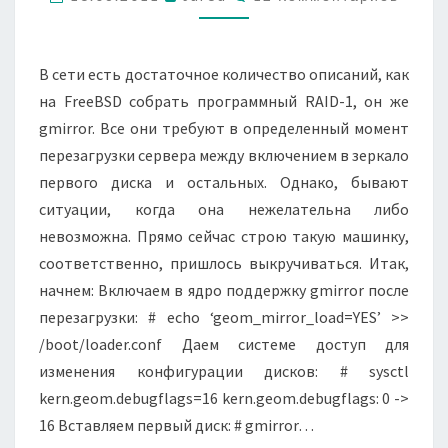
В сети есть достаточное количество описаний, как
на FreeBSD собрать программный RAID-1, он же
gmirror. Все они требуют в определенный момент
перезагрузки сервера между включением в зеркало
первого диска и остальных. Однако, бывают
ситуации, когда она нежелательна либо
невозможна. Прямо сейчас строю такую машинку,
соответственно, пришлось выкручиваться. Итак,
начнем: Включаем в ядро поддержку gmirror после
перезагрузки: # echo ‘geom_mirror_load=YES’ >>
/boot/loader.conf Даем системе доступ для
изменения конфигурации дисков: # sysctl
kern.geom.debugflags=16 kern.geom.debugflags: 0 ->
16 Вставляем первый диск: # gmirror…