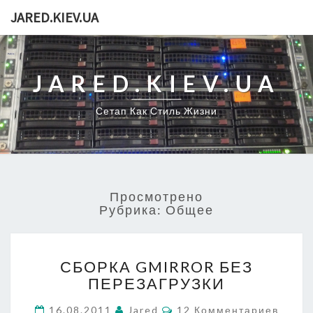
JARED.KIEV.UA
JARED.KIEV.UA
Сетап Как Стиль Жизни
Просмотрено
Рубрика:
Общее
СБОРКА
СБОРКА GMIRROR БЕЗ
GMIRROR
ПЕРЕЗАГРУЗКИ
БЕЗ
ПЕРЕЗАГРУЗКИ
Комментарии
16.08.2011
Jared
12 Комментариев