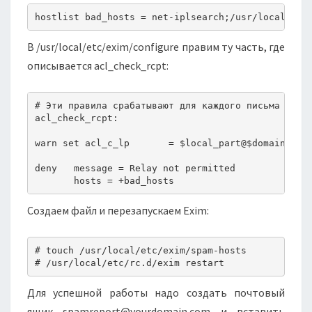
hostlist bad_hosts = net-iplsearch;/usr/local/etc
В /usr/local/etc/exim/configure правим ту часть, где
описывается acl_check_rcpt:
# Эти правила срабатывают для каждого письма

acl_check_rcpt:

warn set acl_c_lp       = $local_part@$domain

deny   message = Relay not permitted

Создаем файл и перезапускаем Exim:
# touch /usr/local/etc/exim/spam-hosts

Для успешной работы надо создать почтовый
ящик
spamreport@yourdomain.com
и вставить