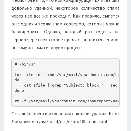
Несмотря на то, что моя конфигурация Exim вышла
довольно удачной, некоторое количество спама
через нее все же проходит. Как правило, сыпется
он с одних и тех же спам-серверов, которые можно
блокировать. Однако, каждый раз ходить на
сервер через некоторое время становится лениво,
потому автоматизируем процесс:
#!/bin/sh

for file in `find /var/mail/yourdomain.com/spamrep
do

    cat $file | grep "Subject: block=" | sed 's/Su
done

Осталось внести изменения в конфигурацию Exim.
Добавляем в /usr/local/etc/exim/100.main.conf: